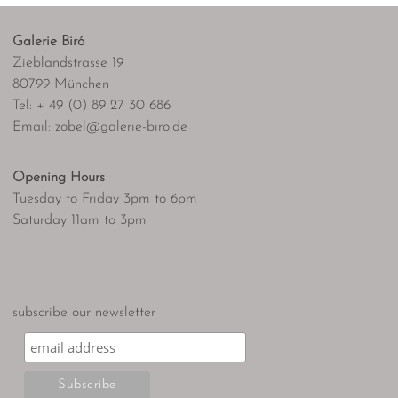
Galerie Biró
Zieblandstrasse 19
80799 München
Tel: + 49 (0) 89 27 30 686
Email: zobel@galerie-biro.de
Opening Hours
Tuesday to Friday 3pm to 6pm
Saturday 11am to 3pm
subscribe our newsletter